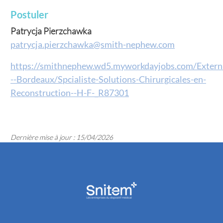
Postuler
Patrycja Pierzchawka
patrycja.pierzchawka@smith-nephew.com
https://smithnephew.wd5.myworkdayjobs.com/Extern
--Bordeaux/Spcialiste-Solutions-Chirurgicales-en-
Reconstruction--H-F-_R87301
Dernière mise à jour : 15/04/2026