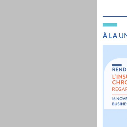
À
LA U