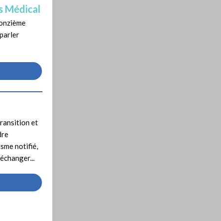
s Médical
a onzième
parler
transition et
dre
isme notifié,
échanger...