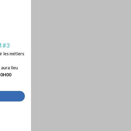
M #3
ir les métiers
 aura lieu
 20H00