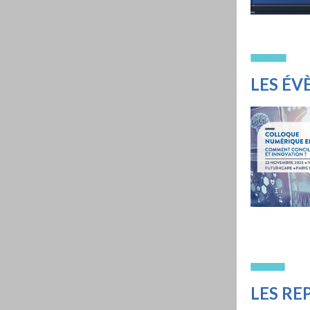
LES É
LES
RE