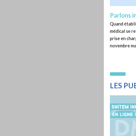
Parlons i
Quand établis
médical se re
prise en char
novembre ma
LES PU