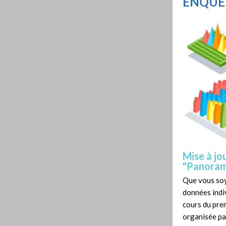
ENQUÊ
Mise à jo
"Panorama
Que vous soy
données indiv
cours du prem
organisée pa