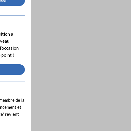
arger
sition a
uveau
l’occasion
 point !
 membre de la
ancement et
é" revient