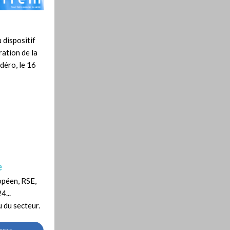
 dispositif
ration de la
déro, le 16
e
opéen, RSE,
4...
u du secteur.