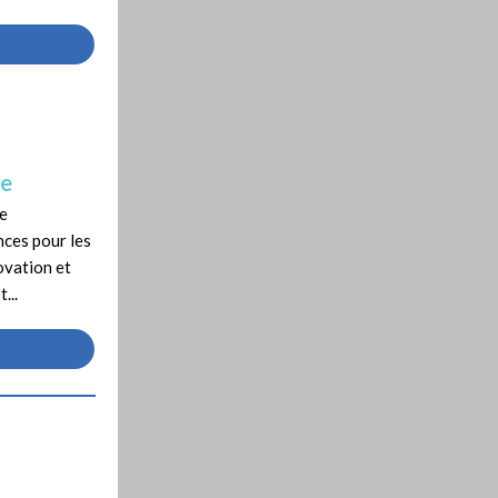
re
re
nces pour les
ovation et
...