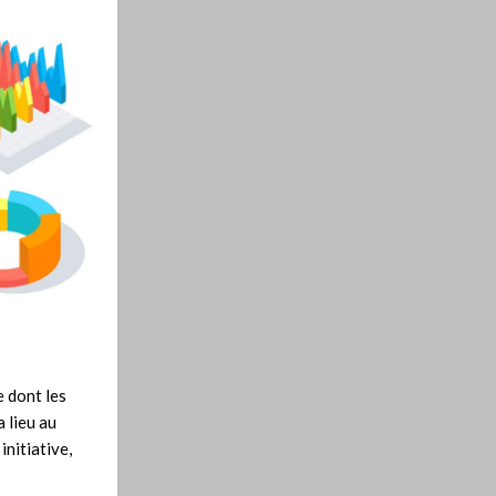
 dont les
 lieu au
nitiative,