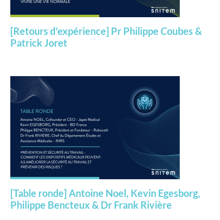
[Retours d'expérience] Pr Philippe Coubes &
Patrick Joret
[Table ronde] Antoine Noel, Kevin Egesborg,
Philippe Bencteux & Dr Frank Rivière