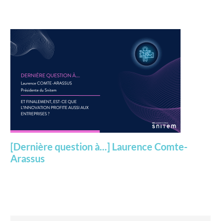
[Dernière question à...] Laurence Comte-
Arassus