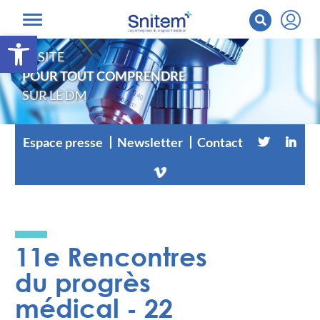
Ouvrir la barre d’outils
LE SITE
POUR TOUT COMPRENDRE
SUR LE DM
Espace presse
Newsletter
Contact
Thème
11e Rencontres
vidéo :
du progrès
médical - 22