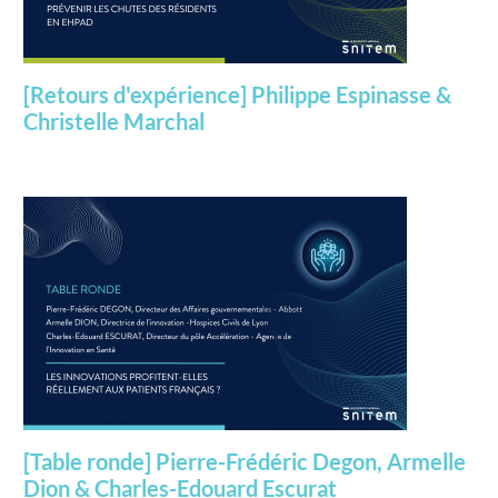
[Retours d'expérience] Philippe Espinasse &
Christelle Marchal
[Table ronde] Pierre-Frédéric Degon, Armelle
Dion & Charles-Edouard Escurat