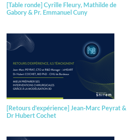
[Table ronde] Cyrille Fleury, Mathilde de
Gabory & Pr. Emmanuel Cuny
[Retours d'expérience] Jean-Marc Peyrat &
Dr Hubert Cochet