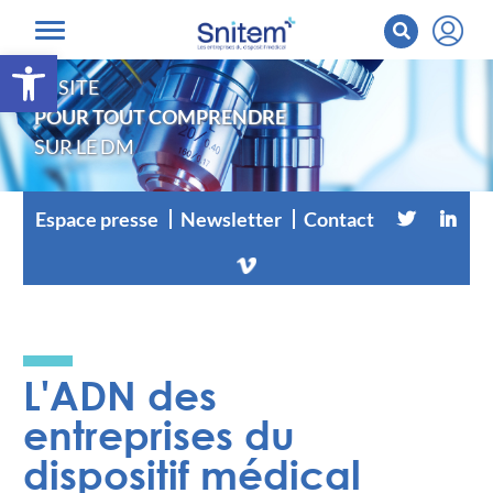
Ouvrir la barre d’outils
LE SITE
POUR TOUT COMPRENDRE
SUR LE DM
Espace presse
Newsletter
Contact
Thème
L'ADN des
vidéo :
entreprises du
dispositif médical