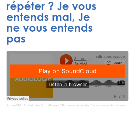
répéter ? Je vous
entends mal, Je
ne vous entends
pas
SnitemDM
Audiologie - Allo, allo quoi ? Pouvez-vous répéter ? Je vous entends mal, Je ne vous entends pas
·