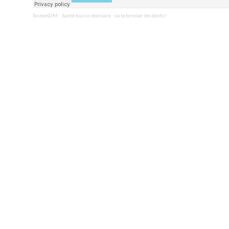
SnitemDM
Santé bucco-dentaire : va te brosser les dents !
·