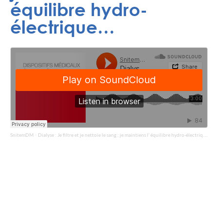
équilibre hydro-
électrique…
SnitemDM
Dialyse : Je filtre et je nettoie le sang ; je maintiens l’ équilibre hydro-électrique...
·