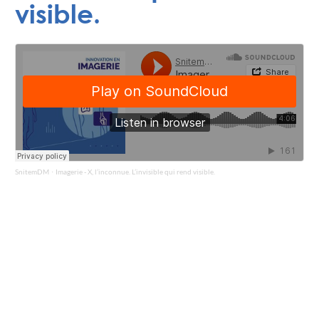
visible.
SnitemDM
Imagerie - X, l’inconnue. L’invisible qui rend visible.
·