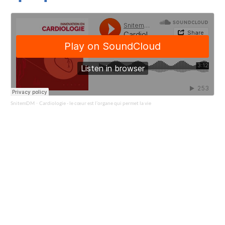
SnitemDM
Cardiologie - le cœur est l’organe qui permet la vie
·