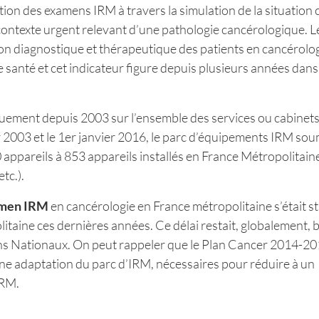
tion des examens IRM à travers la simulation de la situation
ontexte urgent relevant d’une pathologie cancérologique. Le
n diagnostique et thérapeutique des patients en cancérologi
 de santé et cet indicateur figure depuis plusieurs années dans
iquement depuis 2003 sur l’ensemble des services ou cabinet
r 2003 et le 1er janvier 2016, le parc d’équipements IRM sou
appareils à 853 appareils installés en France Métropolitain
tc.).
xamen IRM
en cancérologie en France métropolitaine s’était st
taine ces dernières années. Ce délai restait, globalement, 
Plans Nationaux. On peut rappeler que le Plan Cancer 2014-2
 une adaptation du parc d’IRM, nécessaires pour réduire à un
IRM.