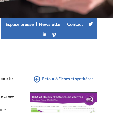
Espace presse
Newsletter
Contact
pour le
Retour à Fiches et synthèses
te créée
 une