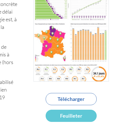
 concrète
 délai
e est, à
 la
s de
mis à
e (hors
abilisé
bien
019
Télécharger
Feuilleter