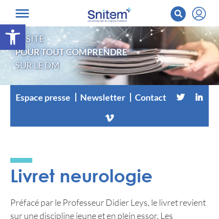
Ouvrir la barre d’outils
LE SITE
POUR TOUT COMPRENDRE
SUR LE DM
Espace presse
Newsletter
Contact
Livret neurologie
Préfacé par le Professeur Didier Leys, le livret revient
sur une discipline jeune et en plein essor. Les