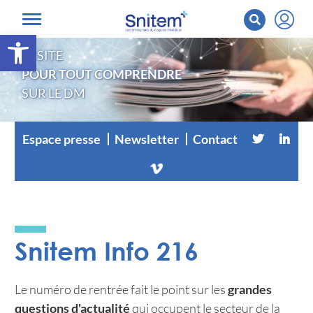
Ouvrir la barre d’outils
LE SITE
POUR TOUT COMPRENDRE
SUR LE DM
Espace presse
Newsletter
Contact
Snitem Info 216
Le numéro de rentrée fait le point sur les
grandes
questions d'actualité
qui occupent le secteur de la