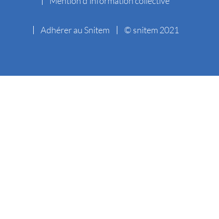
Mention d’information collective
Adhérer au Snitem
© snitem 2021