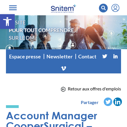
Ouvrir la barre d’outils
LE SITE
POUR TOUT COMPRENDRE
SUR LE DM
Espace presse
Newsletter
Contact
Retour aux offres d'emplois
Partager
Account Manager
CooperSurgical –