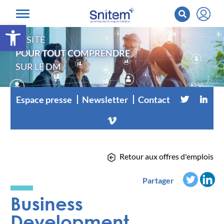
Ouvrir la barre d’outils
LE SITE
POUR TOUT COMPRENDRE
SUR LE DM
Espace presse
Newsletter
Contact
Retour aux offres d'emplois
Partager
Business
Development