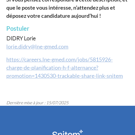
que le poste vous intéresse, n’attendez plus et
déposez votre candidature aujourd’hui !
Postuler
DIDRY Lorie
lorie.didry@lne-gmed.com
https://careers.lne-gmed.com/jobs/5815926-
charge-de-planification-h-f-alternance?
promotion=1430530-trackable-share-link-snitem
Dernière mise à jour : 15/07/2025