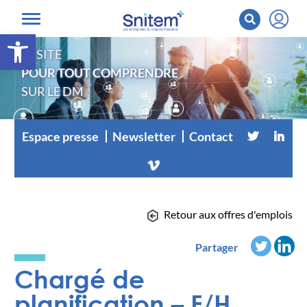
Ouvrir la barre d’outils
LE SITE
POUR TOUT COMPRENDRE
SUR LE DM
Espace presse
Newsletter
Contact
Retour aux offres d'emplois
Partager
Chargé de
planification – F/H