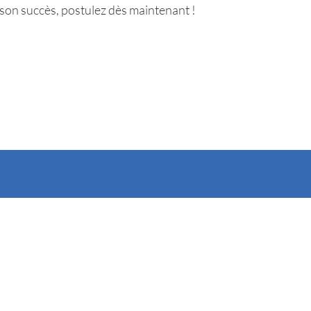
son succès, postulez dès maintenant !
information collective
Adhérer au Snitem