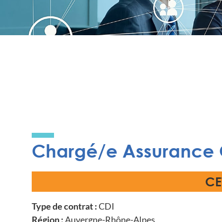
Chargé/e Assurance Q
CE
Type de contrat :
CDI
Région :
Auvergne-Rhône-Alpes