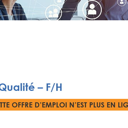
ualité – F/H
TTE OFFRE D’EMPLOI N’EST PLUS EN LI