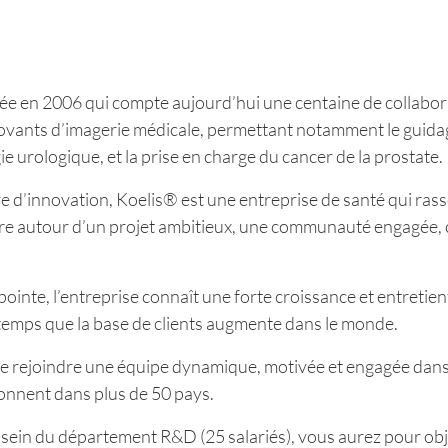
ée en 2006 qui compte aujourd’hui une centaine de collabo
ovants d’imagerie médicale, permettant notamment le guidag
e urologique, et la prise en charge du cancer de la prostate.
re d’innovation, Koelis® est une entreprise de santé qui ra
 fédère autour d’un projet ambitieux, une communauté engagée,
inte, l’entreprise connaît une forte croissance et entretient
emps que la base de clients augmente dans le monde.
de rejoindre une équipe dynamique, motivée et engagée dans t
yonnent dans plus de 50 pays.
u sein du département R&D (25 salariés), vous aurez pour obj