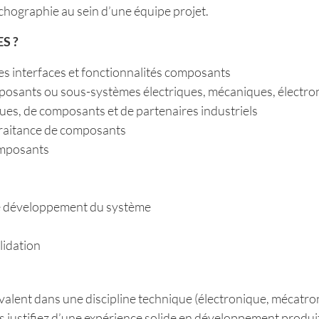
chographie au sein d’une équipe projet.
S ?
 les interfaces et fonctionnalités composants
mposants ou sous-systèmes électriques, mécaniques, électr
ues, de composants et de partenaires industriels
-traitance de composants
composants
 le développement du système
lidation
lent dans une discipline technique (électronique, mécatroni
 justifiez d’une expérience solide en développement produit,