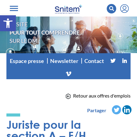
Ouvrir la barre d’outils
LE SITE
POUR TOUT COMPRENDRE
SUR LE DM
Espace presse
Newsletter
Contact
Retour aux offres d'emplois
Partager
Juriste pour la
section A – F/H