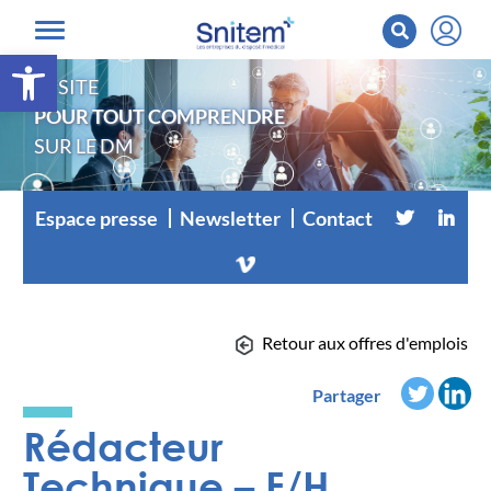
Ouvrir la barre d’outils
LE SITE
POUR TOUT COMPRENDRE
SUR LE DM
Espace presse
Newsletter
Contact
Retour aux offres d'emplois
Partager
Rédacteur
Technique – F/H