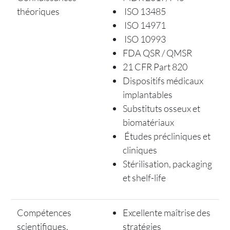
théoriques
ISO 13485
ISO 14971
ISO 10993
FDA QSR / QMSR
21 CFR Part 820
Dispositifs médicaux
implantables
Substituts osseux et
biomatériaux
Études précliniques et
cliniques
Stérilisation, packaging
et shelf-life
Compétences
Excellente maîtrise des
scientifiques,
stratégies