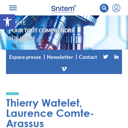
Ouvrir la barre d’outils
LE SITE
POUR TOUT COMPRENDRE
SUR LE DM
Espace presse
Newsletter
Contact
Thierry Watelet,
Laurence Comte-
Arassus