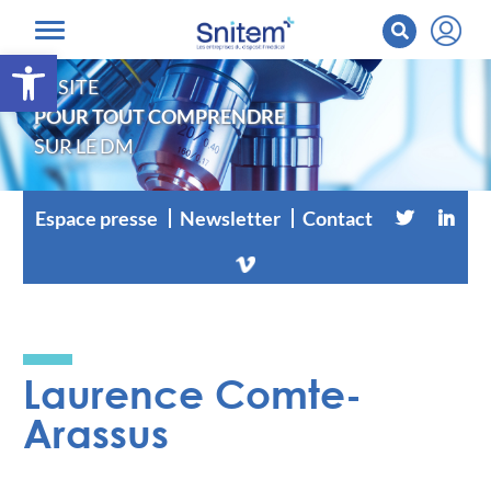
Ouvrir la barre d’outils
LE SITE
POUR TOUT COMPRENDRE
SUR LE DM
Espace presse
Newsletter
Contact
Laurence Comte-
Arassus