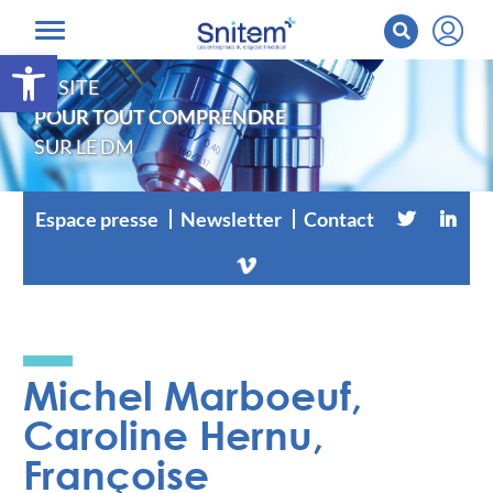
Ouvrir la barre d’outils
LE SITE
POUR TOUT COMPRENDRE
SUR LE DM
Espace presse
Newsletter
Contact
Michel Marboeuf,
Caroline Hernu,
Françoise