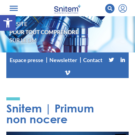
Ouvrir la barre d’outils
LE SITE
POUR TOUT COMPRENDRE
SUR LE DM
Espace presse
Newsletter
Contact
Snitem | Primum
non nocere