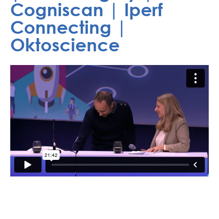
Cogniscan | Iperf
Connecting |
Oktoscience