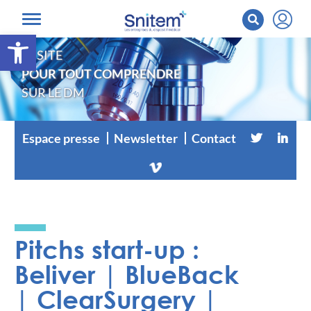
Ouvrir la barre d’outils
LE SITE
POUR TOUT COMPRENDRE
SUR LE DM
Espace presse
Newsletter
Contact
Pitchs start-up :
Beliver | BlueBack
| ClearSurgery |