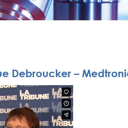
que Debroucker – Medtroni