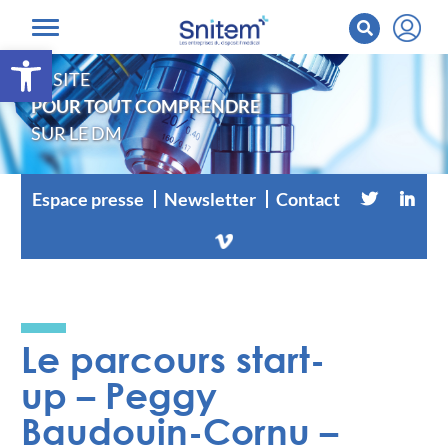
Ouvrir la barre d’outils
LE SITE
POUR TOUT COMPRENDRE
SUR LE DM
Espace presse
Newsletter
Contact
Le parcours start-
up – Peggy
Baudouin-Cornu –