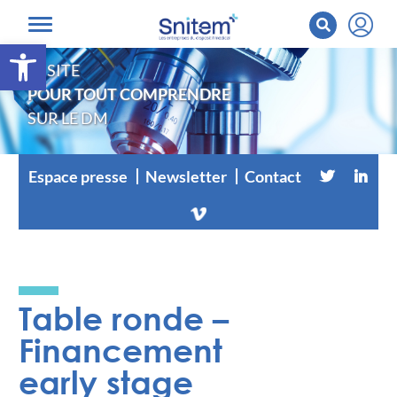
Ouvrir la barre d’outils
LE SITE
POUR TOUT COMPRENDRE
SUR LE DM
Espace presse
Newsletter
Contact
Table ronde –
Financement
early stage