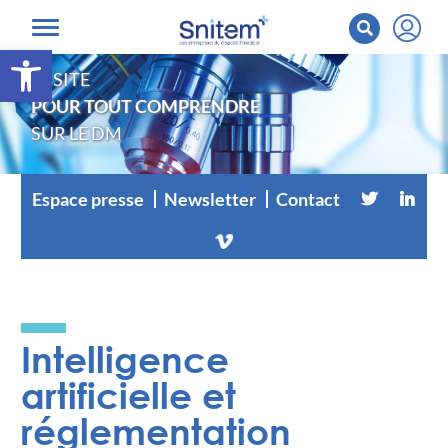
Ouvrir la barre d’outils
LE SITE
POUR TOUT COMPRENDRE
SUR LE DM
Espace presse
Newsletter
Contact
Intelligence
artificielle et
réglementation