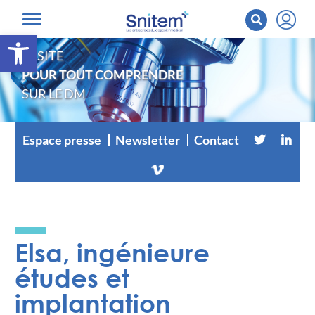
Ouvrir la barre d’outils
LE SITE
POUR TOUT COMPRENDRE
SUR LE DM
Espace presse
Newsletter
Contact
Elsa, ingénieure
études et
implantation