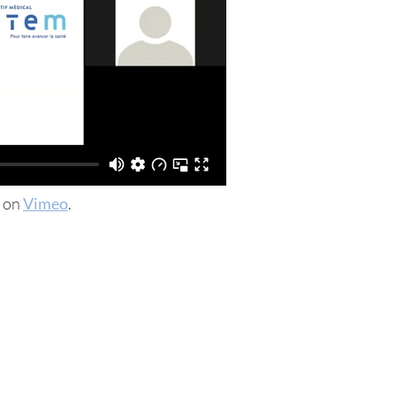
on
Vimeo
.