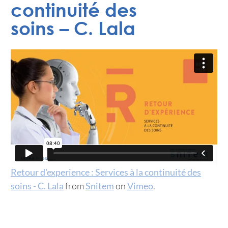
continuité des
soins – C. Lala
Retour d'experience : Services à la continuité des
soins - C. Lala
from
Snitem
on
Vimeo
.