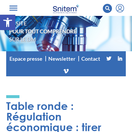
Ouvrir la barre d’outils
LE SITE
POUR TOUT COMPRENDRE
SUR LE DM
Espace presse
Newsletter
Contact
Table ronde :
Régulation
économique : tirer