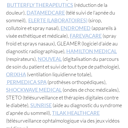
BUTTERFLY THERAPEUTICS
(réduction de la
douleur),
DATAMEDCARE
(télé suivi de l’apnée du
sommeil),
ELERTE (LABORATOIRES)
(sirop,
collutoire et spray nasal),
ENDROMED
(appareils à
visée esthétique et médicale),
FAREVACARE
(spray
froid et sprays nasaux), GLEAMER (logiciel d’aide au
diagnostic radiographique),
HAMILTON MEDICAL
(respirateurs),
NOUVEAL
(digitalisation du parcours
de soin du patient et suivi de tout type de pathologie),
ORIXHA
(ventilation liquidienne totale),
PERMEDICA SPA
(prothèses orthopédiques),
SHOCKWAVE MEDICAL
(ondes de choc médicales),
STETO (télésurveillance et thérapies digitales contre
le diabète),
SUNRISE
(aide au diagnostic du syndrome
d’apnée du sommeil),
TILAK HEALTHCARE
(télésurveillance ophtalmologique via des jeux vidéos