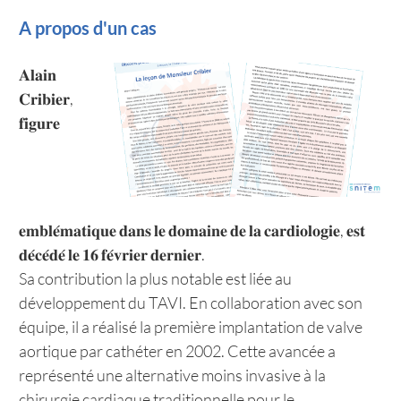
A propos d'un cas
𝐀𝐥𝐚𝐢𝐧
𝐂𝐫𝐢𝐛𝐢𝐞𝐫,
𝐟𝐢𝐠𝐮𝐫𝐞
𝐞𝐦𝐛𝐥𝐞́𝐦𝐚𝐭𝐢𝐪𝐮𝐞 𝐝𝐚𝐧𝐬 𝐥𝐞 𝐝𝐨𝐦𝐚𝐢𝐧𝐞 𝐝𝐞 𝐥𝐚 𝐜𝐚𝐫𝐝𝐢𝐨𝐥𝐨𝐠𝐢𝐞, 𝐞𝐬𝐭
𝐝𝐞́𝐜𝐞́𝐝𝐞́ 𝐥𝐞 𝟏𝟔 𝐟𝐞́𝐯𝐫𝐢𝐞𝐫 𝐝𝐞𝐫𝐧𝐢𝐞𝐫.
Sa contribution la plus notable est liée au
développement du TAVI. En collaboration avec son
équipe, il a réalisé la première implantation de valve
aortique par cathéter en 2002. Cette avancée a
représenté une alternative moins invasive à la
chirurgie cardiaque traditionnelle pour le