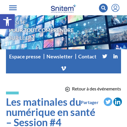
Ouvrir la barre d’outils
LE SITE
POUR TOUT COMPRENDRE
SUR LE DM
Espace presse
Newsletter
Contact
Retour à des événements
Les matinales du
Partager
numérique en santé
– Session #4