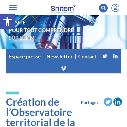
Ouvrir la barre d’outils
LE SITE
POUR TOUT COMPRENDRE
SUR LE DM
Espace presse
Newsletter
Contact
Création de
Partager
l’Observatoire
territorial de la