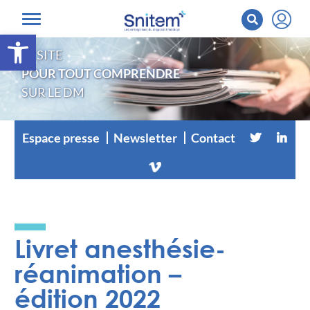
Ouvrir la barre d’outils
LE SITE
POUR TOUT COMPRENDRE
SUR LE DM
Espace presse
Newsletter
Contact
Livret anesthésie-
réanimation –
édition 2022