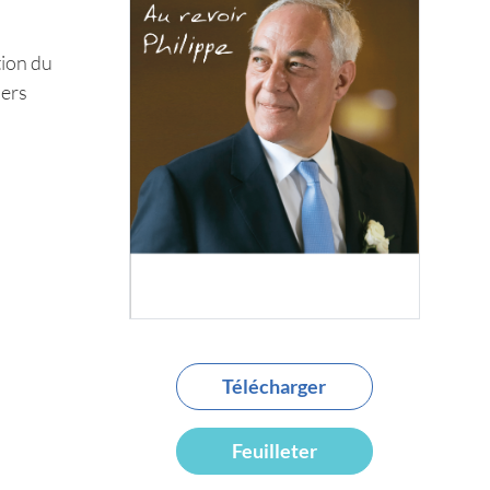
tion du
iers
Télécharger
Feuilleter