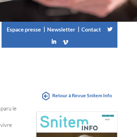
Espace presse
Newsletter
Contact
Retour à Revue Snitem Info
paru le
 vivre