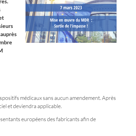
res.
s
et
sieurs
 auprès
tembre
DM
 dispositifs médicaux sans aucun amendement. Après
iel et deviendra applicable.
ésentants européens des fabricants afin de