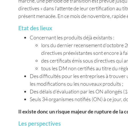
marché, une période de transition est prévue jusqu’a
directives » dans l’attente de leur certification au t
présent menacée. En ce mois de novembre, rapide ét
Etat des lieux
Concernant les produits déjà existants :
lors du dernier recensement d’octobre 2
directives préexistantes sont encore à fai
des certificats émis sous directives qui a
tous les DM non certifiés au titre du rè
Des difficultés pour les entreprises à trouver
les modifications ou les nouveaux produits ;
Des délais d’évaluation par les ON allongés (1
Seuls 34 organismes notifiés (ON) à ce jour, 
Il existe donc un risque majeur de rupture de la c
Les perspectives