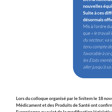
nouvelles équip
Suite à ces dif
désormais offi
Mis à l’ordre du
que
« le travai
du secteur, va 
tenu compte des
favorable à ce 
les Etats membr
aller jusqu’à sa 
Lors du colloque organisé par le Snitem le 18 nov
Médicament et des Produits de Santé ont confirm
Européenne au sujet de la modification législative