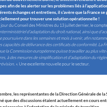
es afin de les alerter sur les problèmes liés à l’applicat
férents échanges et entretiens, il s’avère que la France se
ciellement pour trouver une solution opérationnelle !
 jour du Conseil des Ministres du 13 juillet dernier, le comp
l interministériel d’adaptation du droit
national, ainsi que d
se poursuivre dans les semaines et mois à venir, afin notamme
 capacités de délivrance des certificats de conformité. La Fr
que la Commission européenne puisse travailler au plus vite e
es, à des mesures de simplification et d’adaptation du règl
révision. ».
Une excellente nouvelle pour le secteur.
embre, les représentantes de la Direction Générale de la 
é que des discussions étaient actuellement en cours en
 nécessaire à l’adaptation de la période de transition.