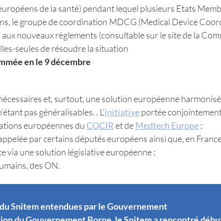
s européens de la santé) pendant lequel plusieurs Etats Memb
tions, le groupe de coordination MDCG (Medical Device Coor
on aux nouveaux règlements (consultable sur le site de la Co
es-seules de résoudre la situation
ammée en le 9 décembre
cessaires et, surtout, une solution européenne harmonisée, 
étant pas généralisables. . L’
initiative
portée conjointement
rations européennes du
COCIR
et de
Medtech Europe
;
 appelée par certains députés européens ainsi que, en Franc
te via une solution législative européenne ;
umains, des ON.
du Snitem entendues par le Gouvernement
ion du Gouvernement Borne, le Snitem a rencontré début 