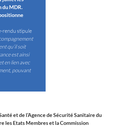
ion du MDR.
 positionne
te-rendu stipule
’accompagnement
nt qu’il soit
ance est ainsi
t en lien avec
ement, pouvant
Santé et de l’Agence de Sécurité Sanitaire du
tre les Etats Membres et la Commission