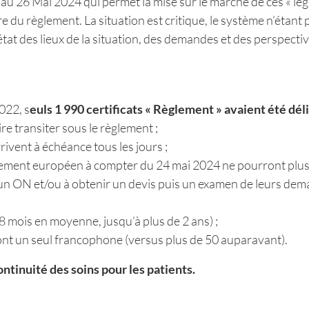
u 26 Mai 2024 qui permet la mise sur le marché de ces « lega
itre du règlement. La situation est critique, le système n’étan
at des lieux de la situation, des demandes et des perspectiv
022, s
euls 1 990 certificats « Règlement » avaient été dél
re transiter sous le règlement ;
rrivent à échéance tous les jours ;
glement européen à compter du 24 mai 2024 ne pourront plus 
 un ON et/ou à obtenir un devis puis un examen de leurs deman
8 mois en moyenne, jusqu’à plus de 2 ans) ;
dont un seul francophone (versus plus de 50 auparavant).
ontinuité des soins pour les patients.