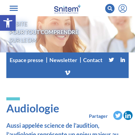
Ouvrir la barre d’outils
LE SITE
POUR TOUT COMPRENDRE
SUR LE DM
Espace presse
Newsletter
Contact
Audiologie
Partager
Aussi appelée science de l’audition,
l’audiologie représente un enjeu majeur au