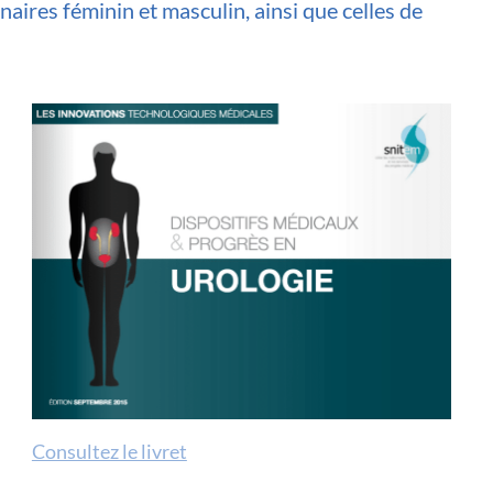
aires féminin et masculin, ainsi que celles de
Consultez le livret