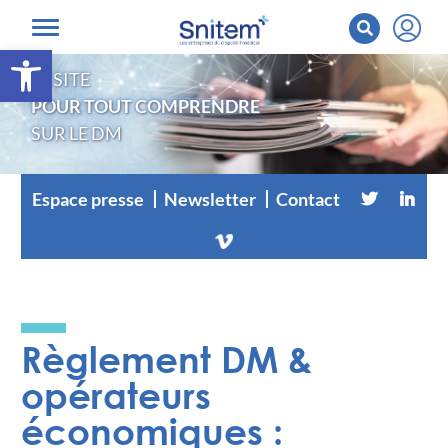
Ouvrir la barre d’outils
LE SITE
POUR TOUT COMPRENDRE
SUR LE DM
Espace presse
Newsletter
Contact
Règlement DM &
opérateurs
économiques :